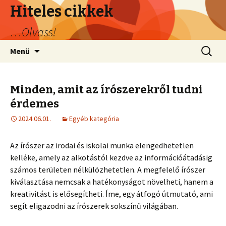
Hiteles cikkek
…Olvass!
Ugrás
Keresés
Menü
a
tartalomhoz
Minden, amit az írószerekről tudni
érdemes
2024.06.01.
Egyéb kategória
Az írószer az irodai és iskolai munka elengedhetetlen
kelléke, amely az alkotástól kezdve az információátadásig
számos területen nélkülözhetetlen. A megfelelő írószer
kiválasztása nemcsak a hatékonyságot növelheti, hanem a
kreativitást is elősegítheti. Íme, egy átfogó útmutató, ami
segít eligazodni az írószerek sokszínű világában.