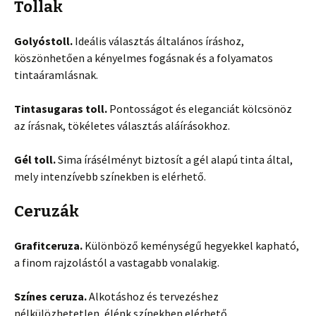
Tollak
Golyóstoll.
Ideális választás általános íráshoz,
köszönhetően a kényelmes fogásnak és a folyamatos
tintaáramlásnak.
Tintasugaras toll.
Pontosságot és eleganciát kölcsönöz
az írásnak, tökéletes választás aláírásokhoz.
Gél toll.
Sima írásélményt biztosít a gél alapú tinta által,
mely intenzívebb színekben is elérhető.
Ceruzák
Grafitceruza.
Különböző keménységű hegyekkel kapható,
a finom rajzolástól a vastagabb vonalakig.
Színes ceruza.
Alkotáshoz és tervezéshez
nélkülözhetetlen, élénk színekben elérhető.