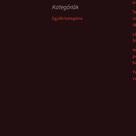
i
Kategóriák
T
Egyéb kategória
v
t
L
f
H
p
h
T
v