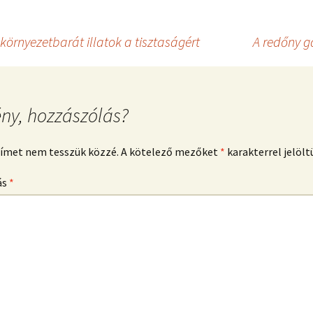
környezetbarát illatok a tisztaságért
A redőny g
ny, hozzászólás?
címet nem tesszük közzé.
A kötelező mezőket
*
karakterrel jelölt
ás
*