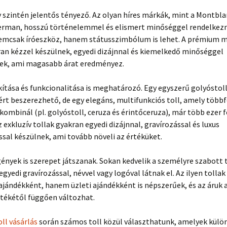
szintén jelentős tényező. Az olyan híres márkák, mint a Montblan
erman, hosszú történelemmel és elismert minőséggel rendelkezn
 nemcsak íróeszköz, hanem státusszimbólum is lehet. A prémium 
ran kézzel készülnek, egyedi dizájnnal és kiemelkedő minőséggel
ek, ami magasabb árat eredményez.
akítása és funkcionalitása is meghatározó. Egy egyszerű golyóstol
ért beszerezhető, de egy elegáns, multifunkciós toll, amely többf
kombinál (pl. golyóstoll, ceruza és érintőceruza), már több ezer f
z exkluzív tollak gyakran egyedi dizájnnal, gravírozással és luxus
sal készülnek, ami tovább növeli az értéküket.
gények is szerepet játszanak. Sokan kedvelik a személyre szabott 
gyedi gravírozással, névvel vagy logóval látnak el. Az ilyen tolla
jándékként, hanem üzleti ajándékként is népszerűek, és az áruk 
tékétől függően változhat.
oll vásárlás
során számos toll közül választhatunk, amelyek kül