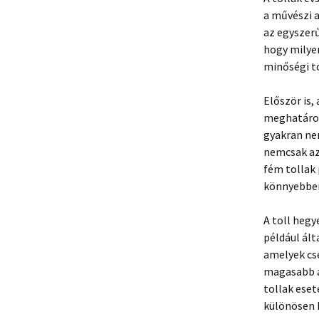
a művészi a
az egyszer
hogy milyen
minőségi to
Először is,
meghatároz
gyakran ne
nemcsak az 
fém tollak
könnyebbe
A toll hegy
például ál
amelyek cs
magasabb á
tollak eset
különösen 