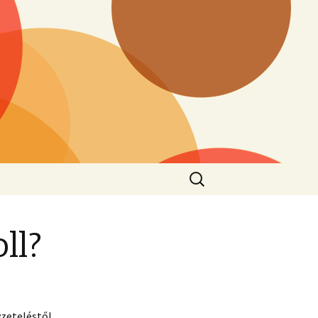
Keresés:
ll?
yzeteléstől