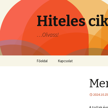
Hiteles ci
…Olvass!
Ugrás
Főoldal
Kapcsolat
a
tartalomhoz
Men
2024.10.25
A tollak év