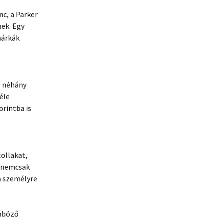
c, a Parker
ek. Egy
márkák
l néhány
éle
orintba is
tollakat,
k nemcsak
a személyre
önböző