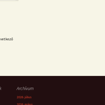
övetkező
k
Archívum
2026. július
2026. május