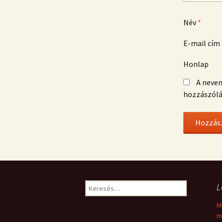
Név
*
E-mail cím
Honlap
A neve
hozzászól
Keresés:
L
M
m