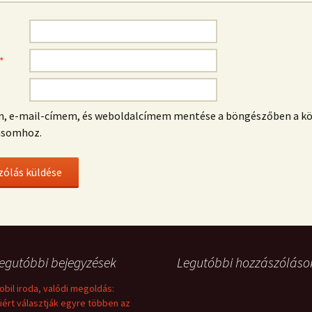
*
m, e-mail-címem, és weboldalcímem mentése a böngészőben a k
ásomhoz.
egutóbbi bejegyzések
Legutóbbi hozzászóláso
obil iroda, valódi megoldás:
iért választják egyre többen az