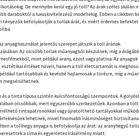
lkotásokig. De mennyibe kerül egy jó toll? Az árak széles skálán
űbb daraboktól a luxuskivitelezésű modellekig. Ebben a cikkben b
 tényezők befolyásolják a tollak árát, és miért érdemes befektet
llba.
 az anyaghasználat jelentős szerepet játszik a toll árának
ásában. Az olcsóbb tollak műanyagból készülnek, míg a drágáb
mesfémekből, mint például arany, ezüst vagy platina. Az anyago
esztétikai értéket növeli, hanem a toll élettartamát is meghossz
 például tartósabbak és kevésbé hajlamosak a törésre, míg a műan
n megsérülhetnek.
e és a tinta típusa szintén kulcsfontosságú szempontok. A golyós
talában olcsóbbak, mert egyszerűbb szerkezetűek. Azonban a tölt
erélhető tintapatronokkal vagy újratölthető tartályokkal működ
rfekvésűek lehetnek, mivel finomabb írásminőséget biztosítanak
ében a tollhegy anyaga is befolyásolja az árat: az aranyhegyű toll
keresettek a sima és egyenletes írásélmény miatt.