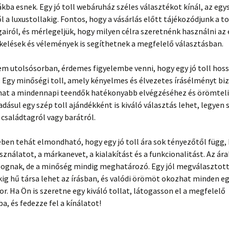
kba esnek. Egy jó toll webáruház széles választékot kínál, az eg
 a luxustollakig. Fontos, hogy a vásárlás előtt tájékozódjunk a to
airól, és mérlegeljük, hogy milyen célra szeretnénk használni az 
kelések és vélemények is segíthetnek a megfelelő választásban.
em utolsósorban, érdemes figyelembe venni, hogy egy jó toll hoss
 Egy minőségi toll, amely kényelmes és élvezetes írásélményt biz
hat a mindennapi teendők hatékonyabb elvégzéséhez és örömteli
áadásul egy szép toll ajándékként is kiváló választás lehet, legyen 
 családtagról vagy barátról.
ben tehát elmondható, hogy egy jó toll ára sok tényezőtől függ,
ználatot, a márkanevet, a kialakítást és a funkcionalitást. Az ára
ognak, de a minőség mindig meghatározó. Egy jól megválasztott
ig hű társa lehet az írásban, és valódi örömöt okozhat minden e
r. Ha Ön is szeretne egy kiváló tollat, látogasson el a megfelelő
, és fedezze fel a kínálatot!