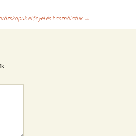
arázskapuk előnyei és használatuk
→
ük