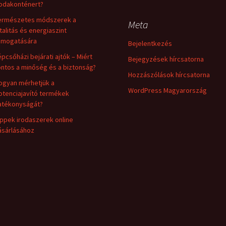
rodakonténert?
ermészetes módszerek a
Meta
italitás és energiaszint
ámogatására
Bejelentkezés
épcsőházi bejárati ajtók – Miért
Bejegyzések hírcsatorna
ontos a minőség és a biztonság?
Hozzászólások hírcsatorna
ogyan mérhetjük a
WordPress Magyarország
otenciajavító termékek
atékonyságát?
ippek irodaszerek online
ásárlásához