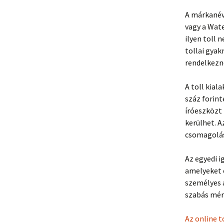
A márkanév 
vagy a Wat
ilyen toll
tollai gyak
rendelkezn
A toll kial
száz forint
íróeszközt 
kerülhet. A
csomagolás
Az egyedi i
amelyeket e
személyes a
szabás mér
Az online t