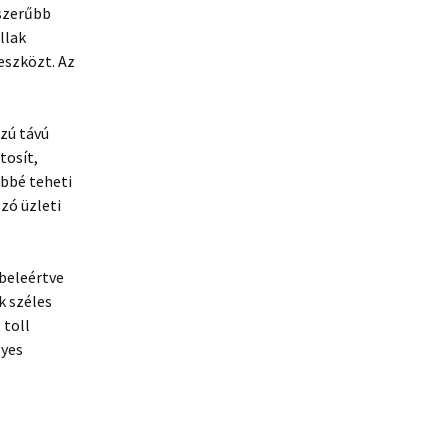
yszerűbb
llak
eszközt. Az
zú távú
tosít,
bbé teheti
szó üzleti
 beleértve
k széles
 toll
gyes