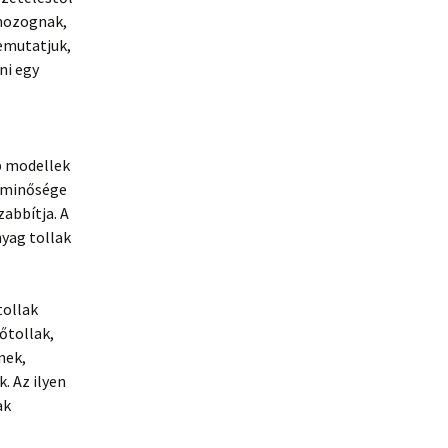
 mozognak,
emutatjuk,
ni egy
b modellek
k minősége
abbítja. A
yag tollak
tollak
őtollak,
nek,
. Az ilyen
ak