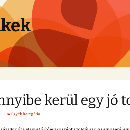
kkek
nyibe kerül egy jó to
.
Egyéb kategória
századok óta alapvető íróeszközként szolgálnak, az egyszerű jeg