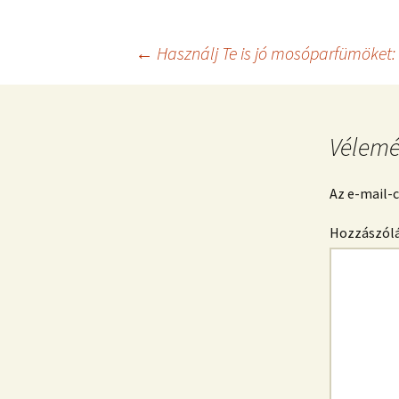
Bejegyzés
←
Használj Te is jó mosóparfümöket: 
navigáció
Vélemé
Az e-mail-
Hozzászól