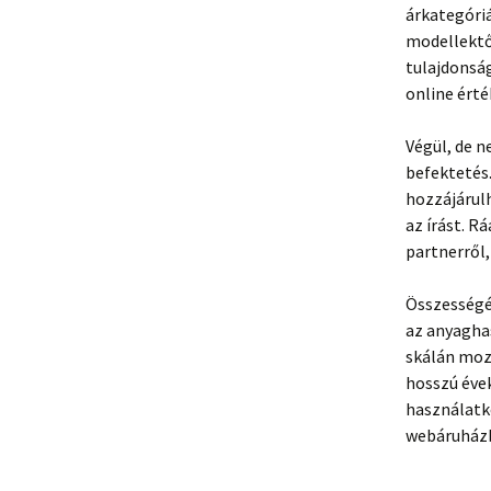
árkategóriá
modellektől
tulajdonság
online érté
Végül, de n
befektetés.
hozzájárul
az írást. R
partnerről,
Összességé
az anyaghas
skálán moz
hosszú évek
használatko
webáruházba