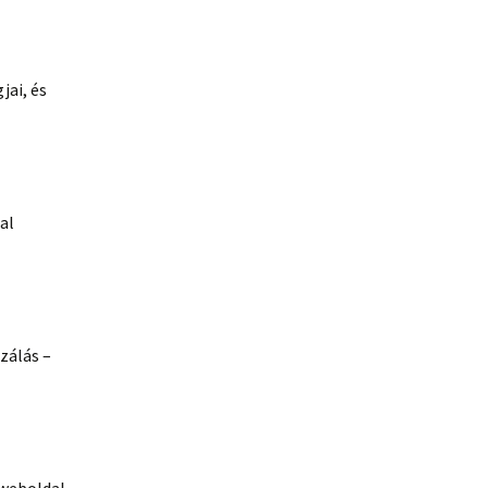
jai, és
al
zálás –