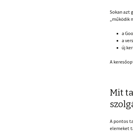
Sokan azt g
„működik m
a Goo
a ver
új ke
A keresőopt
Mit t
szolg
A pontos ta
elemeket t