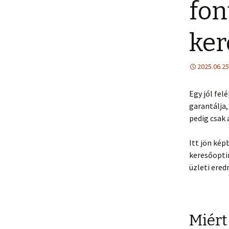
fon
ker
2025.06.25
Egy jól fel
garantálja,
pedig csak 
Itt jön kép
keresőoptim
üzleti ered
Miért