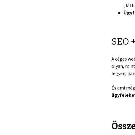
„láth
Ügyf
SEO +
A céges web
olyan, mint
legyen, h
És ami még
ügyfeleke
Össze