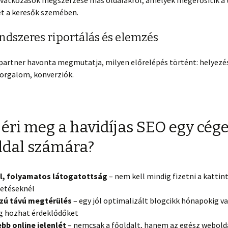
ivatkozások megszerzése más oldalakról, amelyek megerősítik a
ét a keresők szemében.
ndszeres riportálás és elemzés
 partner havonta megmutatja, milyen előrelépés történt: helyezé
forgalom, konverziók.
 éri meg a havidíjas SEO egy cég
dal számára?
il, folyamatos látogatottság
– nem kell mindig fizetni a kattin
detéseknél
zú távú megtérülés
– egy jól optimalizált blogcikk hónapokig v
g hozhat érdeklődőket
bb online jelenlét
– nemcsak a főoldalt, hanem az egész webold