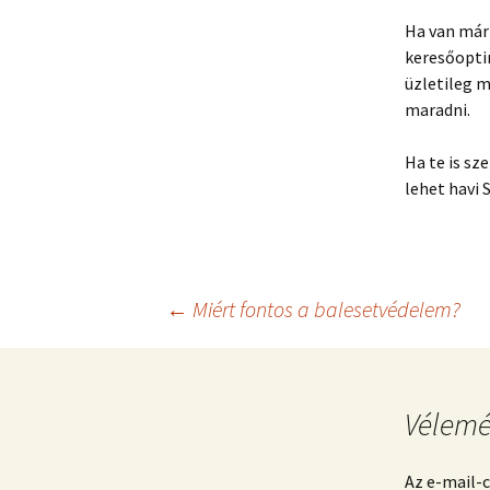
Ha van már
keresőopti
üzletileg m
maradni.
Ha te is sz
lehet havi
Bejegyzés
←
Miért fontos a balesetvédelem?
navigáció
Vélemé
Az e-mail-