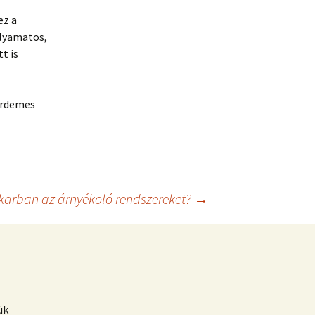
ez a
lyamatos,
t is
 érdemes
karban az árnyékoló rendszereket?
→
ük