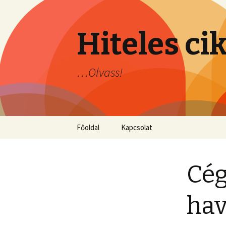
Hiteles ci
…Olvass!
Ugrás
Főoldal
Kapcsolat
a
tartalomhoz
Cég
hav