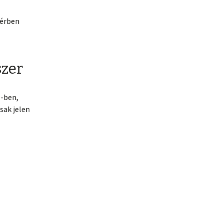
térben
szer
e-ben,
sak jelen