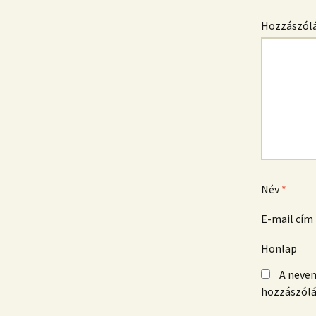
Hozzászól
Név
*
E-mail cím
Honlap
A neve
hozzászól