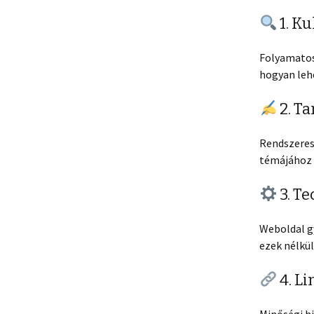
1. Ku
Folyamatosa
hogyan lehe
2. Ta
Rendszeres 
témájához 
3. T
Weboldal gy
ezek nélkül
4. Li