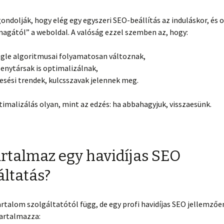
ondolják, hogy elég egy egyszeri SEO-beállítás az induláskor, és
agától” a weboldal. A valóság ezzel szemben az, hogy:
gle algoritmusai folyamatosan változnak,
senytársak is optimalizálnak,
resési trendek, kulcsszavak jelennek meg.
imalizálás olyan, mint az edzés: ha abbahagyjuk, visszaesünk.
artalmaz egy havidíjas SEO
áltatás?
rtalom szolgáltatótól függ, de egy profi havidíjas SEO jellemzőe
artalmazza: