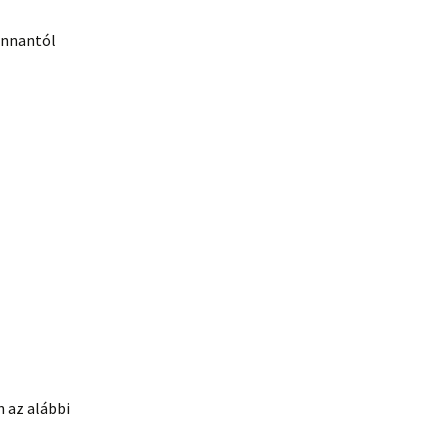
 onnantól
n az alábbi