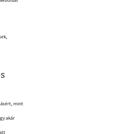
 weboldal
sek,
es
tásért, mint
agy akár
alt