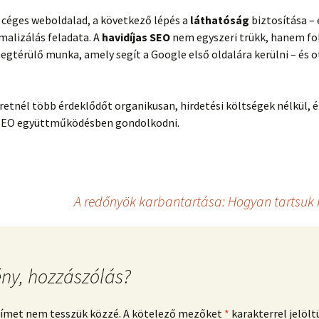
 céges weboldalad, a következő lépés a
láthatóság
biztosítása – 
malizálás feladata. A
havidíjas SEO
nem egyszeri trükk, hanem fo
egtérülő munka, amely segít a Google első oldalára kerülni – és ot
eretnél több érdeklődőt organikusan, hirdetési költségek nélkül,
 SEO együttműködésben gondolkodni.
A redőnyök karbantartása: Hogyan tartsuk 
ny, hozzászólás?
címet nem tesszük közzé.
A kötelező mezőket
*
karakterrel jelölt