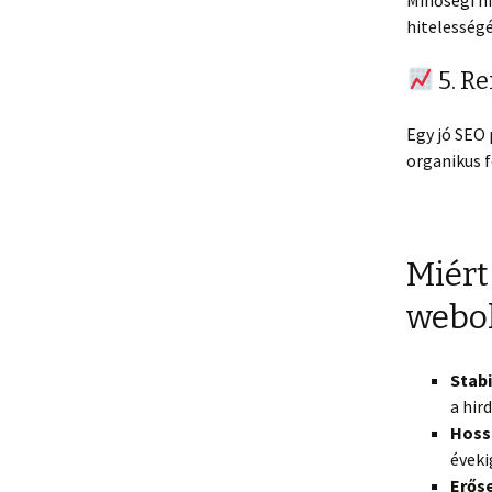
Minőségi h
hitelesség
5. Re
Egy jó SEO
organikus 
Miért
webol
Stab
a hir
Hoss
éveki
Erőse