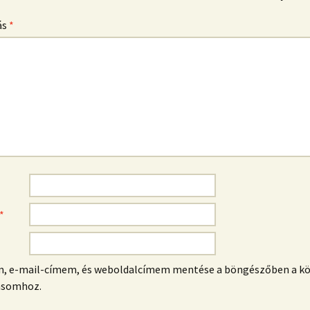
ás
*
*
m, e-mail-címem, és weboldalcímem mentése a böngészőben a k
ásomhoz.