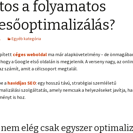
tos a folyamatos
esőoptimalizálás?
.
Egyéb kategória
épített
céges weboldal
ma már alapkövetelmény – de önmagába
 hogy a Google első oldalán is megjelenik. A verseny nagy, az onli
az számít, amit a célcsoport megtalál.
be a
havidíjas SEO
: egy hosszú távú, stratégiai szemléletű
alizálási szolgáltatás, amely nemcsak a helyezéseket javítja, h
ményt is hoz.
 nem elég csak egyszer optimaliz