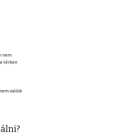
n nem
ne térben
anem valódi
álni?