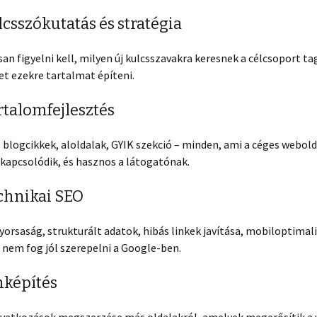
lcsszókutatás és stratégia
n figyelni kell, milyen új kulcsszavakra keresnek a célcsoport tag
t ezekre tartalmat építeni.
rtalomfejlesztés
blogcikkek, aloldalak, GYIK szekció – minden, ami a céges webold
kapcsolódik, és hasznos a látogatónak.
echnikai SEO
orsaság, strukturált adatok, hibás linkek javítása, mobiloptimali
 nem fog jól szerepelni a Google-ben.
nképítés