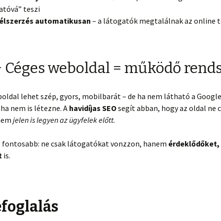
atóvá” teszi
élszerzés automatikusan
– a látogatók megtalálnak az online 
 Céges weboldal = működő rend
oldal lehet szép, gyors, mobilbarát – de ha nem látható a Googl
ha nem is létezne. A
havidíjas SEO
segít abban, hogy az oldal ne c
anem
jelen is legyen az ügyfelek előtt.
 fontosabb: ne csak látogatókat vonzzon, hanem
érdeklődőket,
t
is.
foglalás